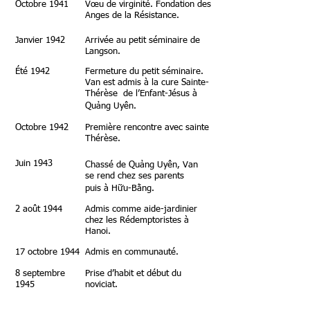
Octobre 1941
Vœu de virginité. Fondation des
Anges de la Résistance.
Janvier 1942
Arrivée au petit séminaire de
Langson.
Été 1942
Fermeture du petit séminaire.
Van est admis à la cure Sainte-
Thérèse de l’Enfant-Jésus à
Quảng Uyên.
Octobre 1942
Première rencontre avec sainte
Thérèse.
Juin 1943
Chassé de Quảng Uyên, Van
se rend chez ses parents
puis
à Hữu-Bằng.
2 août 1944
Admis comme aide-jardinier
chez les Rédemptoristes à
Hanoi.
17 octobre 1944
Admis en communauté.
8 septembre
Prise d’habit et début du
1945
noviciat.