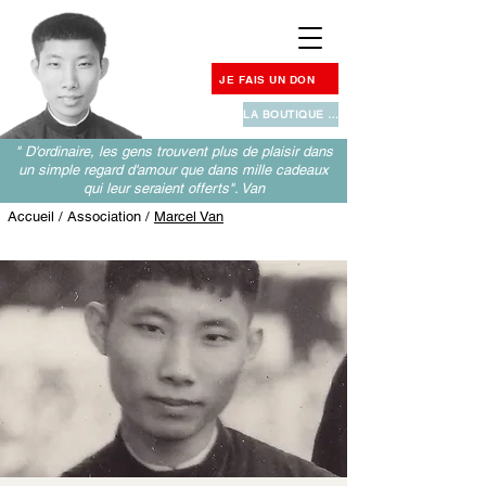
JE FAIS UN DON
LA BOUTIQUE MISSIONNAIRE
" D'ordinaire, les gens trouvent plus de plaisir dans
un simple regard d'amour que dans mille cadeaux
qui leur seraient offerts". Van
Accueil
/ Association /
Marcel Van