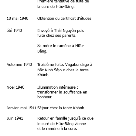
Première tentative de fuite de
la cure de Hữu-Bằng.
10 mai 1940
Obtention du certificat d’études.
été 1940
Envoyé à Thái Nguyên puis
fuite chez ses parents.
Sa mère le ramène à Hữu-
Bằng.
Automne 1940
Troisième fuite. Vagabondage à
Bắc Ninh.Séjour chez la tante
Khánh.
Noël 1940
Illumination intérieure :
transformer la souffrance en
bonheur.
Janvier-mai 1941
Séjour chez la tante Khánh.
Juin 1941
Retour en famille jusqu’à ce que
le curé de Hữu-Bằng vienne
et le
ramène à la cure.